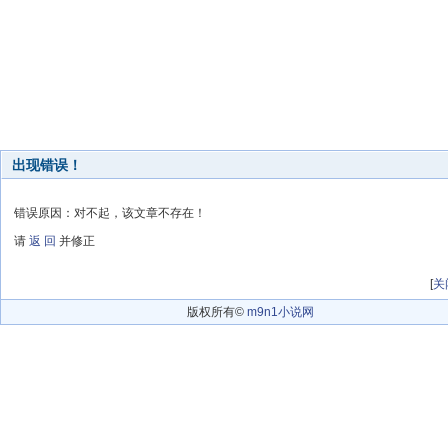
出现错误！
错误原因：对不起，该文章不存在！
请
返 回
并修正
[
关
版权所有©
m9n1小说网