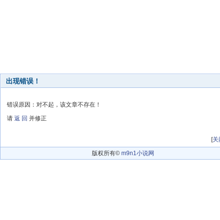
出现错误！
错误原因：对不起，该文章不存在！
请
返 回
并修正
[
关
版权所有©
m9n1小说网