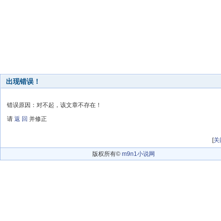
出现错误！
错误原因：对不起，该文章不存在！
请
返 回
并修正
[
关
版权所有©
m9n1小说网