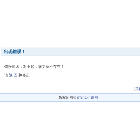
出现错误！
错误原因：对不起，该文章不存在！
请
返 回
并修正
[
关
版权所有©
m9n1小说网