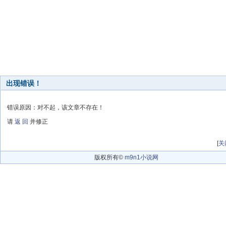
出现错误！
错误原因：对不起，该文章不存在！
请
返 回
并修正
[
关
版权所有©
m9n1小说网