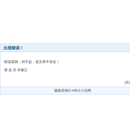
出现错误！
错误原因：对不起，该文章不存在！
请
返 回
并修正
[
关
版权所有©
m9n1小说网