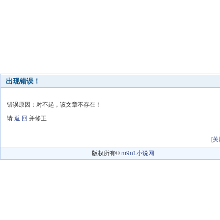
出现错误！
错误原因：对不起，该文章不存在！
请
返 回
并修正
[
关
版权所有©
m9n1小说网