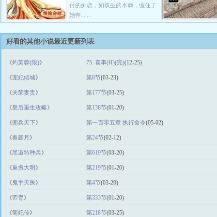
付的痴恋，如双生的水莽，缠住了
她奔... ...
好看的其他小说最近更新列表
《
灼芙蓉(限)
》
75. 喜事(H)(完)
(12-25)
《
宠妃倾城
》
第8节
(03-23)
《
夫荣妻贵
》
第177节
(03-25)
《
皇后重生攻略
》
第138节
(01-20)
《
佣兵天下
》
第一百零五章 执行命令
(05-02)
《
春庭月
》
第24节
(02-12)
《
黑道特种兵
》
第619节
(03-20)
《
重振大明
》
第219节
(01-20)
《
鬼手天医
》
第4节
(03-20)
《
帝胄
》
第333节
(01-20)
《
简妃传
》
第218节
(03-25)