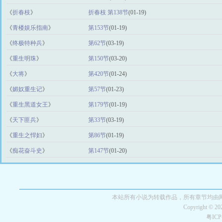
《
折春枝
》
折春枝 第138节
(01-19)
《
青楼娱乐指南
》
第153节
(01-19)
《
终极特种兵
》
第62节
(03-19)
《
重生明珠
》
第150节
(03-20)
《
大将
》
第420节
(01-24)
《
媚奴重生记
》
第57节
(01-23)
《
重生黑道女王
》
第179节
(01-19)
《
天下匪兵
》
第33节
(03-19)
《
重生之悍妇
》
第86节
(01-19)
《
痴花奋斗史
》
第147节
(01-20)
本站所有小说为转载作品，所有章节均由
Copyright © 2
粤IC