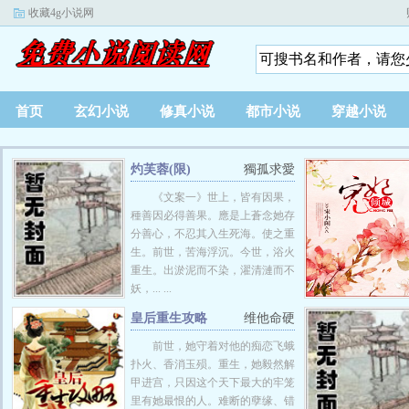
收藏4g小说网
首页
玄幻小说
修真小说
都市小说
穿越小说
灼芙蓉(限)
獨孤求愛
《文案一》世上，皆有因果，
種善因必得善果。應是上蒼念她存
分善心，不忍其入生死海。使之重
生。前世，苦海浮沉。今世，浴火
重生。出淤泥而不染，濯清漣而不
妖，... ...
皇后重生攻略
维他命硬
前世，她守着对他的痴恋飞蛾
扑火、香消玉殒。重生，她毅然解
甲进宫，只因这个天下最大的牢笼
里有她最恨的人。难断的孽缘、错