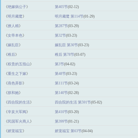
《
绝嫁病公子
》
第405节
(02-12)
《
明月藏鹭
》
明月藏鹭 第114节
(01-29)
《
撩人精
》
第287节
(03-29)
《
女帝本色
》
第32节
(03-23)
《
嫁乱臣
》
嫁乱臣 第30节
(03-23)
《
稚后
》
稚后 第78节
(03-07)
《
权贵的五指山
》
第3节
(04-02)
《
重生之下嫁
》
第48节
(03-23)
《
燕色弄影
》
第111节
(03-24)
《
朕和她
》
第140节
(02-28)
《
四合院的生活
》
四合院的生活 第591节
(05-02)
《
辛亥大军阀
》
第410节
(03-20)
《
民国军火商人
》
第399节
(01-21)
《
娇宠福宝
》
娇宠福宝 第63节
(04-04)