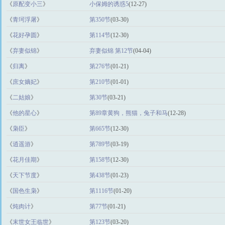
《
原配变小三
》
小保姆的诱惑5
(12-27)
《
青珂浮屠
》
第350节
(03-30)
《
花好孕圆
》
第114节
(12-30)
《
弃妻似锦
》
弃妻似锦 第12节
(04-04)
《
归离
》
第276节
(01-21)
《
庶女嫡妃
》
第210节
(01-01)
《
二姑娘
》
第30节
(03-21)
《
他的星心
》
第89章黄狗，熊猫，兔子和马
(12-28)
《
枭臣
》
第665节
(12-30)
《
逍遥游
》
第789节
(03-19)
《
花月佳期
》
第158节
(12-30)
《
天下节度
》
第438节
(01-23)
《
国色生枭
》
第1116节
(01-20)
《
炖肉计
》
第77节
(01-21)
《
末世女王临世
》
第123节
(03-20)